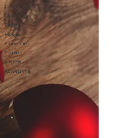
Convivencia
Crisis
Perdón
Parejas
Emociones
Pérdidas
Infancia
Autoestima