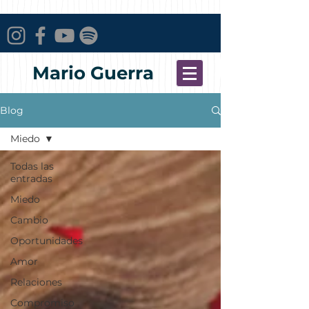
Mario Guerra
Blog
Miedo
Todas las
entradas
Miedo
Cambio
Oportunidades
Amor
Relaciones
Compromiso