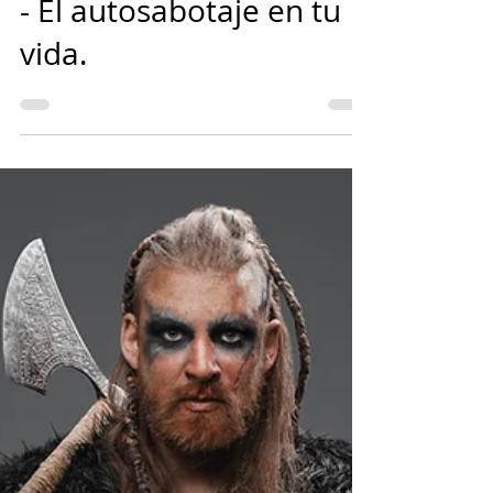
Mario Guerra
12 mar 2025
9 min de lectura
¿Tengo una mala racha
o me estoy saboteando?
- El autosabotaje en tu
vida.