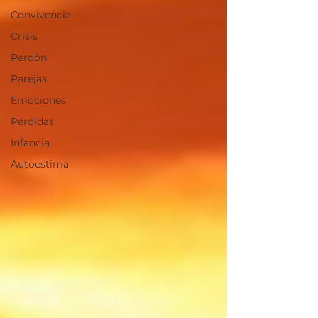
Convivencia
Crisis
Perdón
Parejas
Emociones
Pérdidas
Infancia
Autoestima