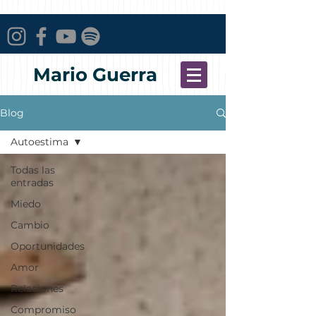
Mario Guerra
Blog
Autoestima
Todas las
entradas
Miedo
Cambio
Oportunidades
Amor
Relaciones
Compromiso