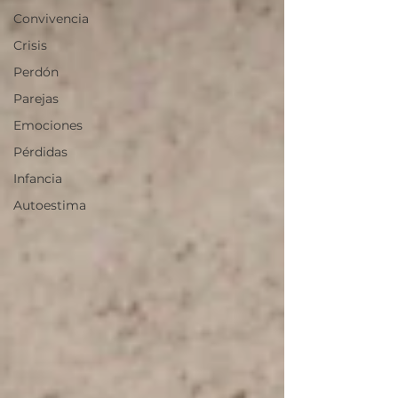
Convivencia
Crisis
Perdón
Parejas
Emociones
Pérdidas
Infancia
Autoestima