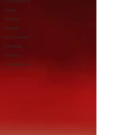
Convivencia
Crisis
Perdón
Parejas
Emociones
Pérdidas
Infancia
Autoestima