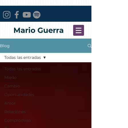
Mario Guerra
Blog
Todas las entradas
Todas las entradas
Miedo
Cambio
Oportunidades
Amor
Relaciones
Compromiso