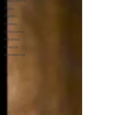
Convivencia
Crisis
Perdón
Parejas
Emociones
Pérdidas
Infancia
Autoestima