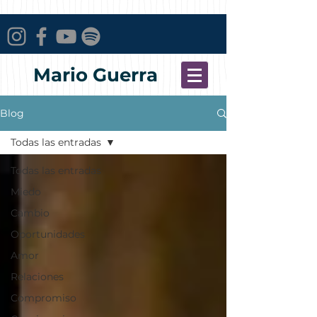
Mario Guerra
Blog
Todas las entradas
Todas las entradas
Miedo
Cambio
Oportunidades
Amor
Relaciones
Compromiso