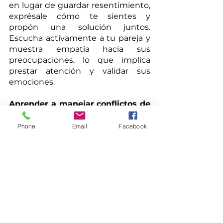
en lugar de guardar resentimiento, 
exprésale cómo te sientes y 
propón una solución juntos. 
Escucha activamente a tu pareja y 
muestra empatía hacia sus 
preocupaciones, lo que implica 
prestar atención y validar sus 
emociones.
Aprender a manejar conflictos de 
manera constructiva:
 En lugar de 
evitar o enfrentar agresivamente 
Phone
Email
Facebook
los conflictos, busca soluciones que 
beneficien a ambas partes. Por 
ejemplo, si ambos tienen opiniones 
diferentes sobre cómo gastar el 
dinero, en lugar de discutir, 
propongan un presupuesto que 
incluya las prioridades de ambos y 
lleguen a un acuerdo. 
El objetivo 