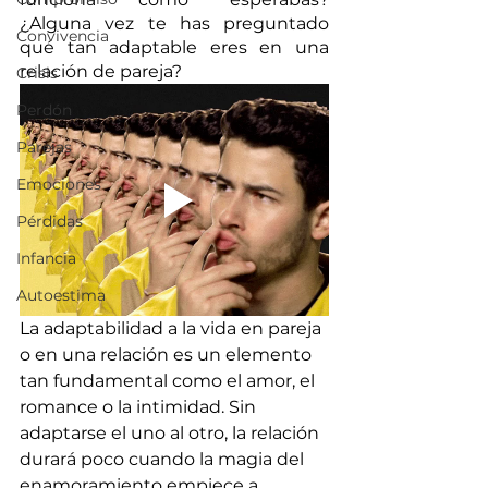
¿Alguna vez te has preguntado 
Convivencia
qué tan adaptable eres en una 
relación de pareja? 
Crisis
Perdón
Parejas
Emociones
Pérdidas
Infancia
Autoestima
La adaptabilidad a la vida en pareja 
o en una relación es un elemento 
tan fundamental como el amor, el 
romance o la intimidad. Sin 
adaptarse el uno al otro, la relación 
durará poco cuando la magia del 
enamoramiento empiece a 