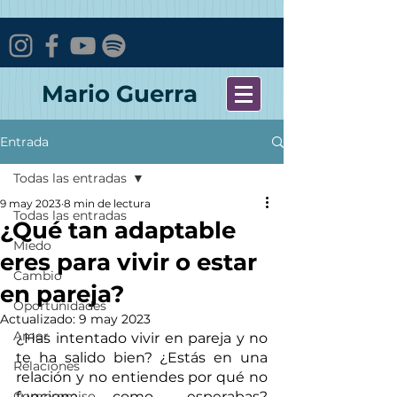
Mario Guerra
Entrada
Todas las entradas
9 may 2023
8 min de lectura
Todas las entradas
¿Qué tan adaptable
Miedo
eres para vivir o estar
Cambio
en pareja?
Oportunidades
Actualizado:
9 may 2023
Amor
¿Has intentado vivir en pareja y no 
te ha salido bien? ¿Estás en una 
Relaciones
relación y no entiendes por qué no 
Compromiso
funciona como esperabas? 