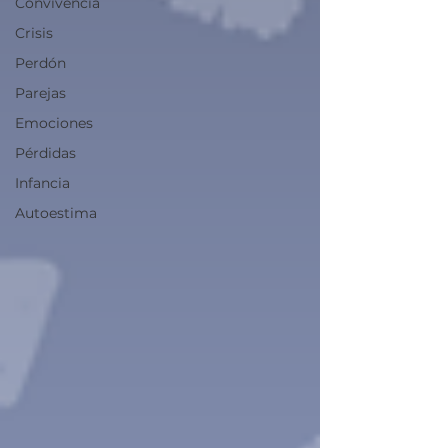
Convivencia
Crisis
Perdón
Parejas
Emociones
Pérdidas
Infancia
Autoestima