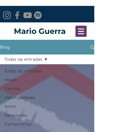
Mario Guerra
Blog
Todas las entradas
Todas las entradas
Miedo
Cambio
Oportunidades
Amor
Relaciones
Compromiso