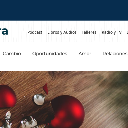
ra
Podcast
Libros y Audios
Talleres
Radio y TV
Cambio
Oportunidades
Amor
Relaciones
Perdón
Parejas
Emociones
Pérdidas
In