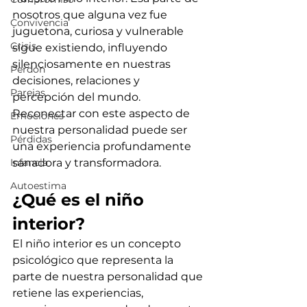
nosotros que alguna vez fue 
Convivencia
juguetona, curiosa y vulnerable 
Crisis
sigue existiendo, influyendo 
silenciosamente en nuestras 
Perdón
decisiones, relaciones y 
Parejas
percepción del mundo. 
Reconectar con este aspecto de 
Emociones
nuestra personalidad puede ser 
Pérdidas
una experiencia profundamente 
Infancia
sanadora y transformadora.
Autoestima
¿Qué es el niño 
interior?
El niño interior es un concepto 
psicológico que representa la 
parte de nuestra personalidad que 
retiene las experiencias, 