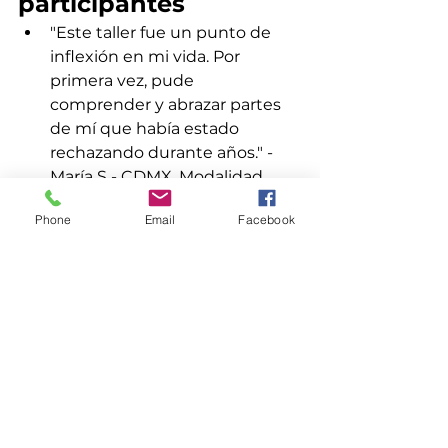
participantes
"Este taller fue un punto de 
inflexión en mi vida. Por 
primera vez, pude 
comprender y abrazar partes 
de mí que había estado 
rechazando durante años." - 
María S - CDMX. Modalidad 
presencial
Phone
Email
Facebook
"Nunca imaginé que 
reconectar con mi niño interior 
pudiera ser tan poderoso. Me 
siento más ligero, más 
auténtico y más capaz de dar y 
recibir amor." - Carlos D. - 
Bogotá, Colombia. Modalidad 
Online.
Conclusión y 