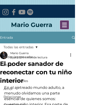
Mario Guerra
Entrada
Todas las entradas
Mario Guerra
Todas las entradas
5 jul 2024
4 min de lectura
El poder sanador de
Miedo
reconectar con tu niño
Cambio
interior
Oportunidades
En el ajetreado mundo adulto, a 
Amor
menudo olvidamos una parte 
Relaciones
esencial de quienes somos: 
nuestro niño interior. Esa parte de 
Compromiso