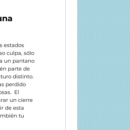
una 
s estados 
o culpa, sólo 
ia un pantano 
én parte de 
uro distinto. 
as perdido 
as.  El 
rar un cierre 
r de esta 
ambién tu 