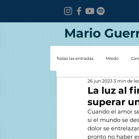
Mario Guer
Todas las entradas
Miedo
Cam
26 jun 2023
3 min de le
Crisis
Perdón
Parejas
La luz al 
superar u
Cuando el amor se 
si el mundo se des
dolor se entrelaza
pronto no haber e