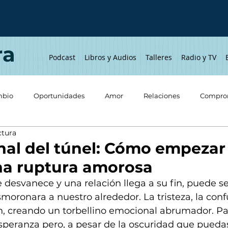
ra
Podcast
Libros y Audios
Talleres
Radio y TV
bio
Oportunidades
Amor
Relaciones
Compro
ctura
Emociones
Pérdidas
Infancia
Autoestima
final del túnel: Cómo empezar
na ruptura amorosa
desvanece y una relación llega a su fin, puede s
moronara a nuestro alrededor. La tristeza, la confu
n, creando un torbellino emocional abrumador. Pa
speranza pero, a pesar de la oscuridad que puedas