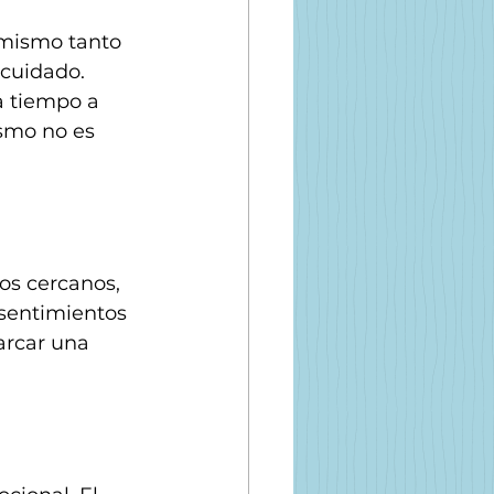
 mismo tanto 
ocuidado. 
a tiempo a 
smo no es 
os cercanos, 
 sentimientos 
arcar una 