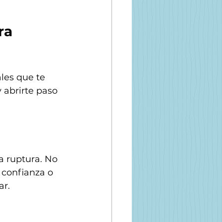
ra 
les que te 
 abrirte paso 
a ruptura. No 
 confianza o 
ar.