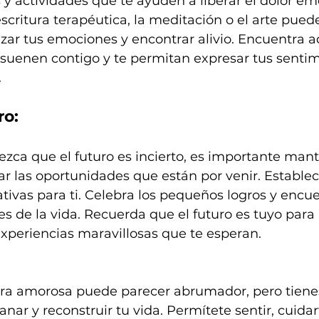
y actividades que te ayuden a liberar el dolor emo
a escritura terapéutica, la meditación o el arte pue
izar tus emociones y encontrar alivio. Encuentra a
esuenen contigo y te permitan expresar tus sentim
.
ro:
ca que el futuro es incierto, es importante mant
ar las oportunidades que están por venir. Estable
cativas para ti. Celebra los pequeños logros y encue
es de la vida. Recuerda que el futuro es tuyo para
periencias maravillosas que te esperan.
ra amorosa puede parecer abrumador, pero tienes
anar y reconstruir tu vida. Permítete sentir, cuidar