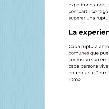
experimentando, exi
compartir contigo 
superar una ruptur
La experien
Cada ruptura amor
comunes
 que pued
confusión son em
cada persona vive 
enfrentarla. Permí
ritmo.