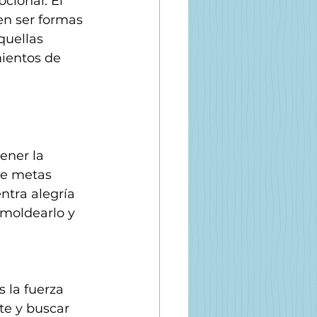
cional. El 
den ser formas 
quellas 
ientos de 
ener la 
ce metas 
ntra alegría 
 moldearlo y 
 la fuerza 
te y buscar 