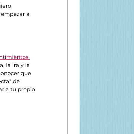
iero 
s empezar a 
entimientos 
 la ira y la 
conocer que 
cta" de 
r a tu propio 