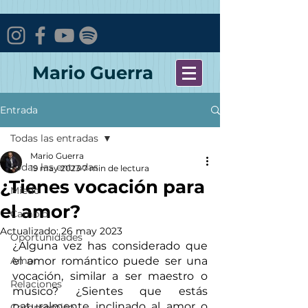
Mario Guerra
Entrada
Todas las entradas
Mario Guerra
Todas las entradas
19 may 2023
7 min de lectura
¿Tienes vocación para
Miedo
el amor?
Cambio
Actualizado:
26 may 2023
Oportunidades
¿Alguna vez has considerado que 
Amor
el amor romántico puede ser una 
vocación, similar a ser maestro o 
Relaciones
músico? ¿Sientes que estás 
naturalmente inclinado al amor o 
Compromiso