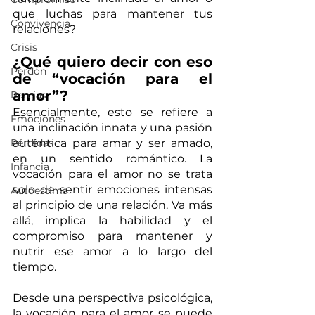
que luchas para mantener tus 
Convivencia
relaciones? 
Crisis
¿Qué quiero decir con eso 
Perdón
de “vocación para el 
amor”?
Parejas
Esencialmente, esto se refiere a 
Emociones
una inclinación innata y una pasión 
Pérdidas
auténtica para amar y ser amado, 
en un sentido romántico. La 
Infancia
vocación para el amor no se trata 
solo de sentir emociones intensas 
Autoestima
al principio de una relación. Va más 
allá, implica la habilidad y el 
compromiso para mantener y 
nutrir ese amor a lo largo del 
tiempo.
Desde una perspectiva psicológica, 
la vocación para el amor se puede 