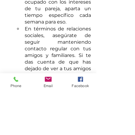
ocupado con los intereses 
de tu pareja, aparta un 
tiempo específico cada 
semana para eso.
En términos de relaciones 
sociales, asegúrate de 
seguir manteniendo 
contacto regular con tus 
amigos y familiares. Si te 
das cuenta de que has 
dejado de ver a tus amigos 
tanto como solías hacerlo, 
haz un esfuerzo consciente 
Phone
Email
Facebook
para planificar actividades 
con ellos.
Por último, es importante 
sentirse cómodo estando 
solo. Esto no significa que 
no disfrutes de la 
compañía de tu pareja, sino 