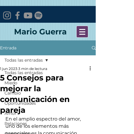
Mario Guerra
Entrada
Todas las entradas
1 jun 2023
3 min de lectura
Todas las entradas
5 Consejos para
Miedo
mejorar la
Cambio
comunicación en
Oportunidades
pareja
Amor
En el amplio espectro del amor, 
Relaciones
uno de los elementos más 
esenciales es la comunicación. 
Compromiso