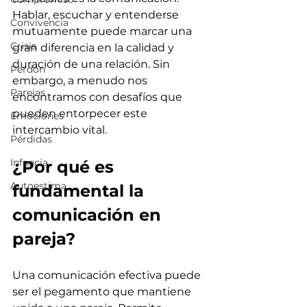
Hablar, escuchar y entenderse 
Convivencia
mutuamente puede marcar una 
Crisis
gran diferencia en la calidad y 
duración de una relación. Sin 
Perdón
embargo, a menudo nos 
Parejas
encontramos con desafíos que 
pueden entorpecer este 
Emociones
intercambio vital.
Pérdidas
Infancia
¿Por qué es 
Autoestima
fundamental la 
comunicación en 
pareja?
Una comunicación efectiva puede 
ser el pegamento que mantiene 