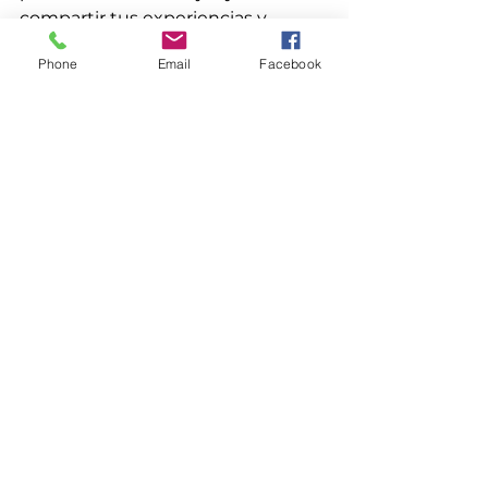
compartir tus experiencias y 
progresos.
Phone
Email
Facebook
Si deseas aprender más y 
profundizar en estos y otros 
aspectos de la relación de pareja, 
te invito a conocer más sobre el 
taller “La ciencia y el arte de ser 
pareja” que imparto de manera 
presencial y online. Aquí 
encontrarás herramientas y 
técnicas basadas en la ciencia y la 
psicología de las relaciones para 
mejorar la comunicación y la 
calidad de tu relación. Conoce 
toda la información: